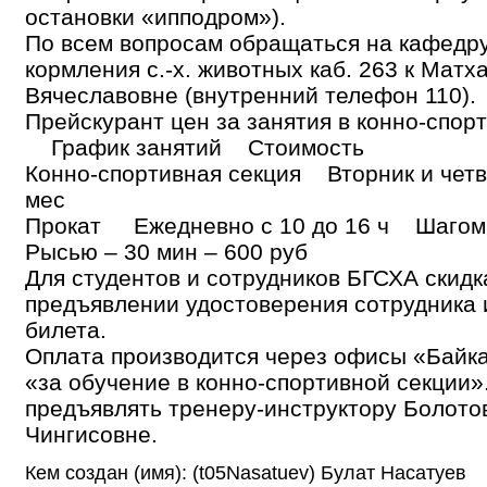
остановки «ипподром»).
По всем вопросам обращаться на кафедру
кормления с.-х. животных каб. 263 к Мат
Вячеславовне (внутренний телефон 110).
Прейскурант цен за занятия в конно-спор
График занятий Стоимость
Конно-спортивная секция Вторник и четв
мес
Прокат Ежедневно с 10 до 16 ч Шагом 
Рысью – 30 мин – 600 руб
Для студентов и сотрудников БГСХА скид
предъявлении удостоверения сотрудника 
билета.
Оплата производится через офисы «Байка
«за обучение в конно-спортивной секции»
предъявлять тренеру-инструктору Болото
Чингисовне.
Кем создан (имя): (t05Nasatuev) Булат Насатуев