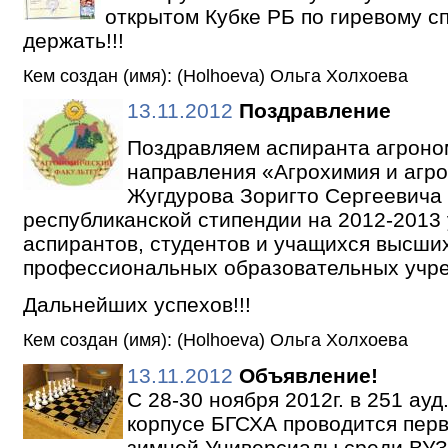
открытом Кубке РБ по гиревому спо
держать!!!
Кем создан (имя): (Holhoeva) Ольга Холхоева
13.11.2012
Поздравление
Поздравляем аспиранта агроно
направления «Агрохимия и агр
Жугдурова Зоригто Сергеевича
республиканской стипендии на 2012-2013
аспирантов, студентов и учащихся высши
профессиональных образовательных учр
Дальнейших успехов!!!
Кем создан (имя): (Holhoeva) Ольга Холхоева
13.11.2012
Объявление!
С 28-30 ноября 2012г. в 251 ауд
корпусе БГСХА проводится пер
зимней Универсиады среди ВУ