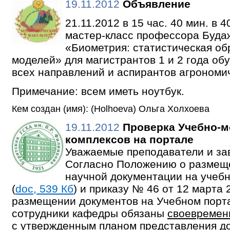
19.11.2012
Объявление
21.11.2012 в 15 час. 40 мин. в 4
мастер-класс профессора Будаж
«Биометрия: статистическая об
моделей» для магистрантов 1 и 2 года об
всех направлений и аспирантов агрономич
Примечание: всем иметь ноутбук.
Кем создан (имя): (Holhoeva) Ольга Холхоева
19.11.2012
Проверка Учебно-м
комплексов на портале
Уважаемые преподаватели и з
Согласно Положению о размещ
научной документации на учеб
(
doc, 539 Кб
) и приказу № 46 от 12 марта 
размещении документов на Учебном порт
сотрудники кафедры обязаны
своевремен
с утвержденным планом представления д