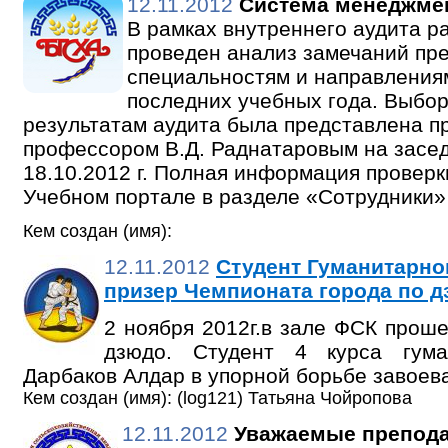
12.11.2012
Система менеджмен
В рамках внутреннего аудита р
проведен анализ замечаний пр
специальностям и направления
последних учебных года. Выбо
результатам аудита была представлена пр
профессором В.Д. Раднатаровым на засед
18.10.2012 г. Полная информация провер
Учебном портале в разделе «Сотрудники»
Кем создан (имя):
12.11.2012
Студент Гуманитарно
призер Чемпионата города по д
2 ноября 2012г.в зале ФСК прош
дзюдо. Студент 4 курса гума
Дарбаков Алдар в упорной борьбе завоевал
Кем создан (имя): (log121) Татьяна Чойропова
12.11.2012
Уважаемые препода