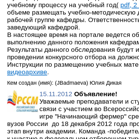
учебному процессу на учебный год(
pdf, 2
объеме размещать учебно-методическую 
рабочей группе кафедры. Ответственност
заведующий кафедрой.
В настоящее время на портале ведется о
выполнению данного положения кафедрам
Результаты данного обследования будут 
проведении конкурсного отбора на должн
Инструкции по размещению учебных мате
видеоархиве
.
Кем создан (имя): (JBadmaeva) Юлия Дикая
15.11.2012
Объявление!
Уважаемые преподаватели и ст
связи с участием во Всероссий
игре "Начинающий фермер" сре
вузов России до 18 декабря 2012 года п
этап внутри академии. Команда -победите
к участию в федеральном отборочном туре 