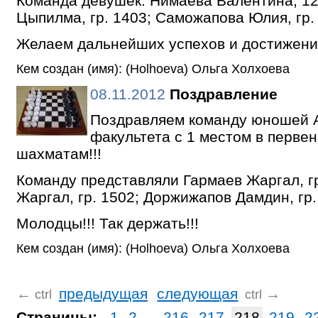
Команда девушек: Нимаева Валентина, 12
Цыпилма, гр. 1403; Саможапова Юлия, гр.
Желаем дальнейших успехов и достижений
Кем создан (имя): (Holhoeva) Ольга Холхоева
08.11.2012
Поздравление
Поздравляем команду юношей 
факультета с 1 местом в перве
шахматам!!!
Команду представляли Гармаев Жаргал, 
Жаргал, гр. 1502; Доржижапов Дамдин, гр.
Молодцы!!! Так держать!!!
Кем создан (имя): (Holhoeva) Ольга Холхоева
←
предыдущая
следующая
→
ctrl
ctrl
Страницы:
1
2
...
216
217
218
219
2