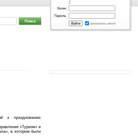
?
Логин:
Пароль:
запомнить меня
ой к празднованию
правления «Туризм» и
ала», в котором были