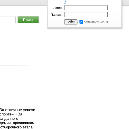
?
Логин:
Пароль:
запомнить меня
«За отличные успехи
спорте», «За
ах данного
адемии, проявившим
отборочного этапа