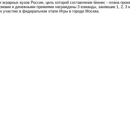
грарных вузов России, цель которой составление бизнес - плана прои
ломами и денежными премиями награждены 3 команды, занявшие 1, 2, 3 
к участию в федеральном этапе Игры в городе Москва.