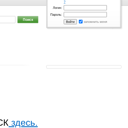
?
Логин:
Пароль:
запомнить меня
СК
здесь.