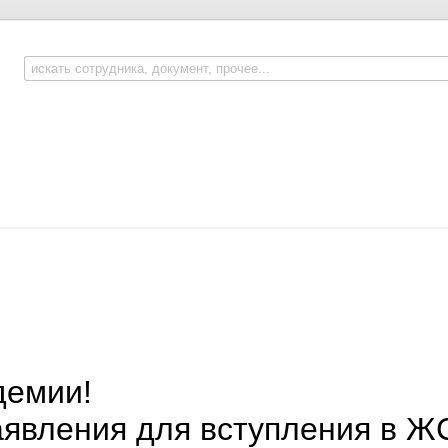
демии!
аявления для вступления в Ж