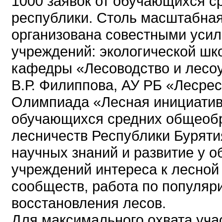
1000 заявок от обучающихся ср
республики. Столь масштабная
организована совестными усил
учреждений: экологической ш
кафедры «Лесоводство и лесо
В.Р. Филиппова, АУ РБ «Лесре
Олимпиада «Лесная инициатив
обучающихся средних общеобр
лесничеств Республики Буряти
научных знаний и развитие у 
учреждений интереса к лесной
сообществ, работа по популяр
восстановления лесов.
Для максимального охвата уча