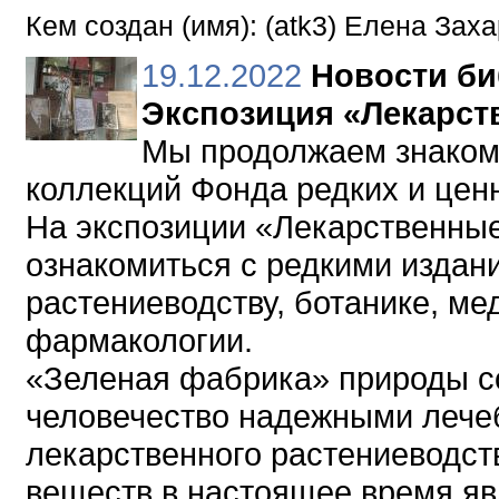
Кем создан (имя): (atk3) Елена Зах
19.12.2022
Новости би
Экспозиция «Лекарст
Мы продолжаем знакоми
коллекций Фонда редких и ценн
На экспозиции «Лекарственны
ознакомиться с редкими издан
растениеводству, ботанике, ме
фармакологии.
«Зеленая фабрика» природы со
человечество надежными лече
лекарственного растениеводст
веществ в настоящее время я