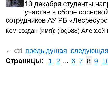
13 декабря студенты на
участие в сборе сосново
сотрудников АУ РБ «Лесресурс
Кем создан (имя): (log088) Алексей
предыдущая
следующа
←
ctrl
Страницы:
1
2
...
6
7
8
9
1