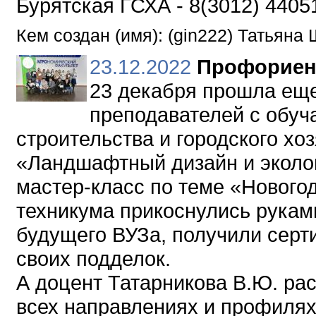
Бурятская ГСХА - 8(3012) 4405
Кем создан (имя): (gin222) Татьяна
23.12.2022
Профориен
23 декабря прошла еще
преподавателей с обу
строительства и городского хо
«Ландшафтный дизайн и эколо
мастер-класс по теме «Нового
техникума прикоснулись руками
будущего ВУЗа, получили серт
своих подделок.
А доцент Татарникова В.Ю. ра
всех направлениях и профилях