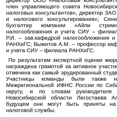
директор ООО «Налоговый консультант»
член управляющего совета Новосибир
налоговых консультантов», директор ЗАО
и налогового консультирования»; Син
бухгалтер компании «Айпи стрим
налогообложения и учета СИУ – филиа
Р.И. – зав.кафедрой налогообложения 
РАНХиГС; Выжитов А.М. – профессор ка
и учета СИУ – филиала РАНХиГС.
По результатам экспертной оценки жюр
награждена грамотой за активное участ
отмечена как самый эрудированный студ
Участницы команды были также н
Межрегиональной ИФНС России по Сиб
округу, и по словам руководителя
Новосибирской области Легостаева А
будущем они могут быть приняты на
налоговой службы.