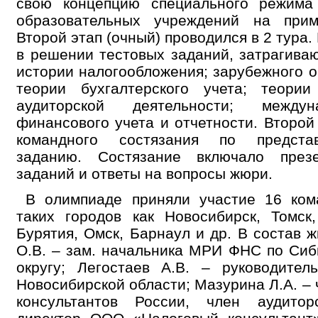
свою концепцию специального режима
образовательных учреждений на прим
Второй этап (очный) проводился в 2 тура
в решении тестовых заданий, затрагива
истории налогообложения; зарубежного 
теории бухгалтерского учета; теори
аудиторской деятельности; междун
финансового учета и отчетности. Второ
командного состязания по предста
заданию. Состязание включало през
заданий и ответы на вопросы жюри.
В олимпиаде приняли участие 16 кома
таких городов как Новосибирск, Томск,
Бурятия, Омск, Барнаул и др. В состав
О.В. – зам. начальника МРИ ФНС по Си
округу; Легостаев А.В. – руководите
Новосибирской области; Мазурина Л.А. –
консультантов России, член аудитор