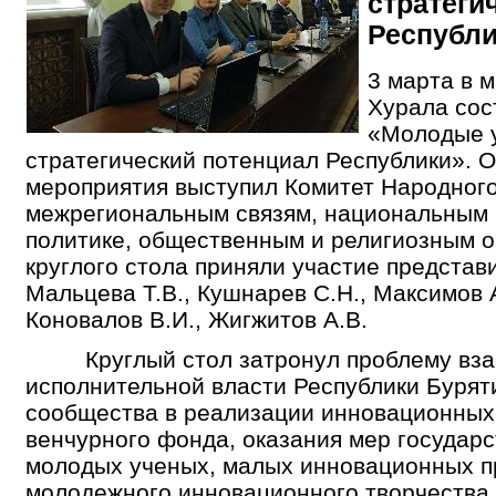
стратеги
Республ
3 марта в 
Хурала сос
«Молодые у
стратегический потенциал Республики». 
мероприятия выступил Комитет Народного
межрегиональным связям, национальным
политике, общественным и религиозным о
круглого стола приняли участие представ
Мальцева Т.В., Кушнарев С.Н., Максимов А
Коновалов В.И., Жигжитов А.В.
Круглый стол затронул проблему взаи
исполнительной власти Республики Буряти
сообщества в реализации инновационных 
венчурного фонда, оказания мер государ
молодых ученых, малых инновационных п
молодежного инновационного творчества.