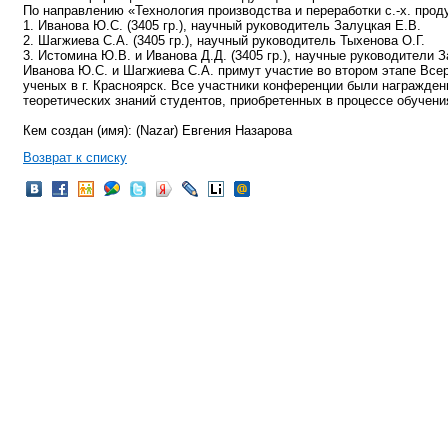
По направлению «Технология производства и переработки с.-х. прод
1. Иванова Ю.С. (3405 гр.), научный руководитель Залуцкая Е.В.
2. Шагжиева С.А. (3405 гр.), научный руководитель Тыхенова О.Г.
3. Истомина Ю.В. и Иванова Д.Д. (3405 гр.), научные руководители 
Иванова Ю.С. и Шагжиева С.А. примут участие во втором этапе Все
ученых в г. Красноярск. Все участники конференции были награжд
теоретических знаний студентов, приобретенных в процессе обучен
Кем создан (имя): (Nazar) Евгения Назарова
Возврат к списку