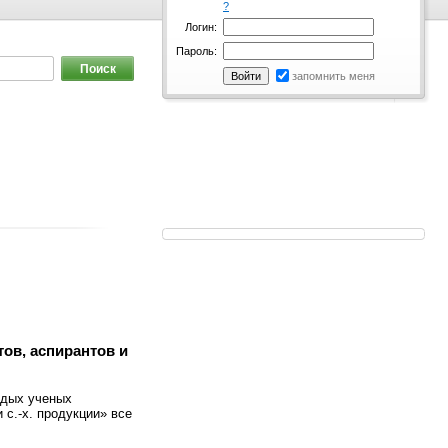
?
Логин:
Пароль:
запомнить меня
ов, аспирантов и
одых ученых
с.-х. продукции» все