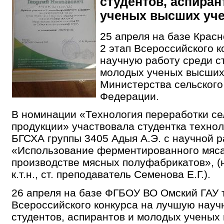
студентов, аспира
ученых высших уче
25 апреля на базе Крас
2 этап Всероссийского 
научную работу среди с
молодых ученых высших
Министерства сельского
Федерации.
В номинации «Технология переработки се
продукции» участвовала студентка технол
БГСХА группы 3405 Адыя А.Э. с научной р
«Использование ферментированного мяса
производстве мясных полуфабрикатов», (
к.т.н., ст. преподаватель Семенова Е.Г.).
26 апреля на базе ФГБОУ ВО Омский ГАУ т
Всероссийского конкурса на лучшую науч
студентов, аспирантов и молодых ученых