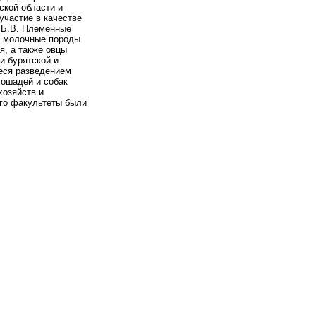
ской области и
участие в качестве
в Б.В. Племенные
и молочные породы
я, а также овцы
и бурятской и
еся разведением
лошадей и собак
хозяйств и
ого факультеты были