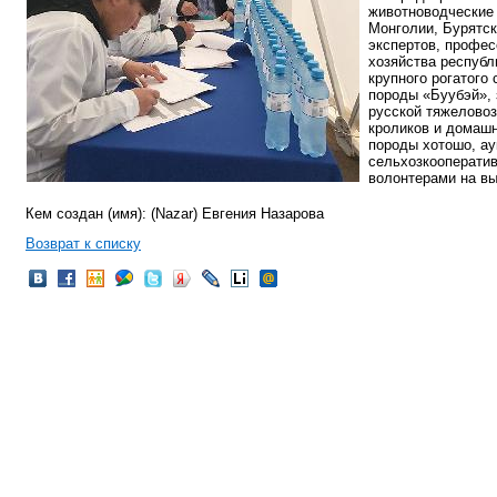
животноводческие 
Монголии, Бурятск
экспертов, профес
хозяйства республ
крупного рогатого
породы «Буубэй», 
русской тяжелово
кроликов и домашн
породы хотошо, ау
сельхозкооператив
волонтерами на вы
Кем создан (имя): (Nazar) Евгения Назарова
Возврат к списку