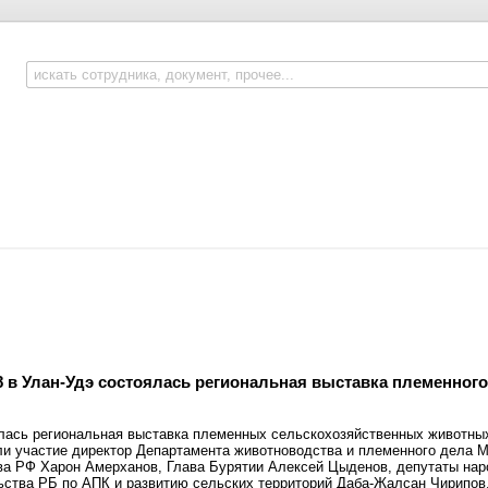
8 в Улан-Удэ состоялась региональная выставка племенног
лась региональная выставка племенных сельскохозяйственных животных 
ли участие директор Департамента животноводства и племенного дела 
ва РФ Харон Амерханов, Глава Бурятии Алексей Цыденов, депутаты нар
ьства РБ по АПК и развитию сельских территорий Даба-Жалсан Чирипов