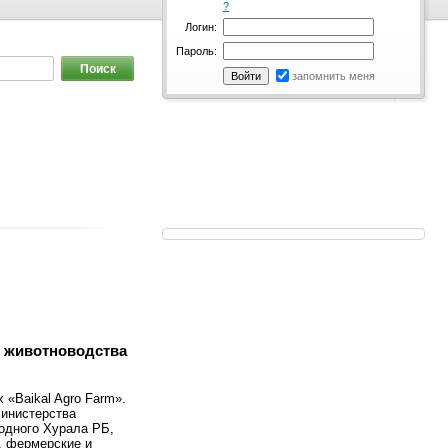
?
Логин:
Пароль:
запомнить меня
о животноводства
«Baikal Agro Farm».
Министерства
одного Хурала РБ,
, фермерские и