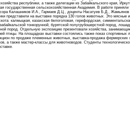
хозяйства республики, а также делегации из Забайкальского края, Иркут
ая государственная сельскохозяйственная Академия. В работе приняли 
сора Калашников И.А., Гармаев Д.Ц., доценты Насатуев Б.Д., Жамьяно
ики представили на выставке порядка 130 голов животных. Это мясные 
 скота: калмыцкая, казахская белоголовая, герефордская, симментальска
забайкальской тонкорунной, бурятской полугрубошерстной пород, лошад
зной пород. Отдельную экспозицию презентовали хозяйства, занимающи
ей птицы. На площадках выставки состоялись также показ спортивных 
кцион по продаже племенных животных, выставка-продажа фермерских 
ов, а также мастер-классы для животноводов. Студенты технологическ
ставке.