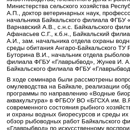
Министерства сельского хозяйства Респуб
А.П., доктор ветеринарных наук, профессо
начальника Байкальского филиала ФГБУ 
Варнавский А.В., с.н.с. Байкальского фи
Афанасьев С.Г., к.б.н., Байкальский фил
А.И., зам. начальника отдела охраны вод
среды обитания Ангаро-Байкальского ТУ 
Буторина В.И., начальник отдела рыболов
филиала ФГБУ «Главрыбвод», Жунев И. А.
Байкальского филиала ФГБУ «Главрыбвод
В ходе семинара были рассмотрены вопр
омулеводства на Байкале, реализации об
программы по направлению «Водные био
аквакультура» в ФГБОУ ВО «БГСХА им. В.
современного состояния рыбного хозяйст
и охраны водных биоресурсов и среды их
обзор рыбоводных работ Байкальского ф
«Главрыбвод» по искусственному воспрои