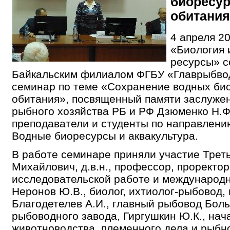
биоресур
обитания
4 апреля 2
«Биология 
ресурсы» с
Байкальским филиалом ФГБУ «Главрыбво
семинар по теме «Сохранение водных био
обитания», посвященный памяти заслуже
рыбного хозяйства РБ и РФ Дзюменко Н.
преподаватели и студенты по направлению
Водные биоресурсы и аквакультура.
В работе семинаре приняли участие Трет
Михайлович, д.в.н., профессор, проректор
исследовательской работе и международ
Неронов Ю.В., биолог, ихтиолог-рыбовод, 
Благодетелев А.И., главный рыбовод Бол
рыбоводного завода, Гиргушкин Ю.К., нач
животноводства, племенного дела и рыбн