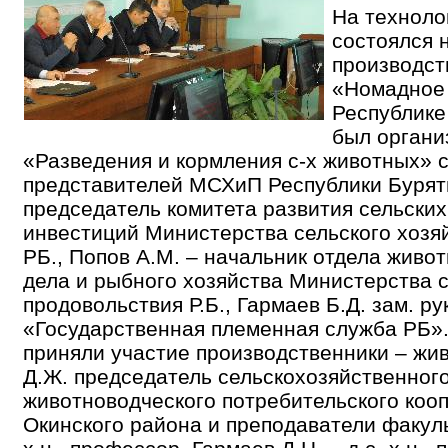
На техноло
состоялся 
производст
«Номадное 
Республике
был органи
«Разведения и кормления с-х животных» 
представителей МСХиП Республики Буряти
председатель комитета развития сельских
инвестиций Министерства сельского хозя
РБ., Попов А.М. – начальник отдела живо
дела и рыбного хозяйства Министерства с
продовольствия Р.Б., Гармаев Б.Д. зам. р
«Государственная племенная служба РБ».
приняли участие производственники – жи
Д.Ж. председатель сельскохозяйственног
животноводческого потребительского коо
Окинского района и преподаватели факульт