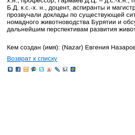
х.н., профессор, Гармаев Д.Ц. – д.с.-х.н.
Б.Д. к.с.-х. н., доцент, аспиранты и маги
прозвучали доклады по существующей си
номадного животноводства Бурятии и обс
дальнейшим перспективам развития живот
Кем создан (имя): (Nazar) Евгения Назаро
Возврат к списку