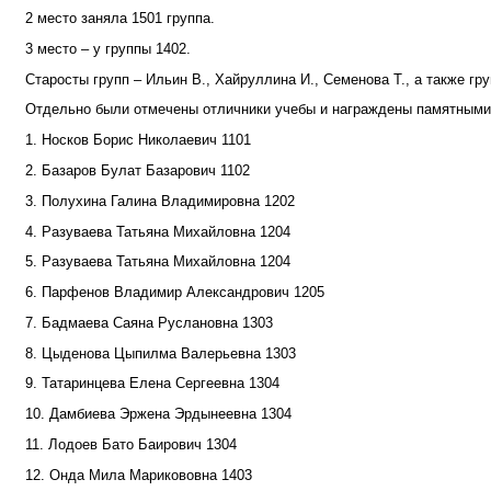
2 место заняла 1501 группа.
3 место – у группы 1402.
Старосты групп – Ильин В., Хайруллина И., Семенова Т., а также г
Отдельно были отмечены отличники учебы и награждены памятными 
1. Носков Борис Николаевич 1101
2. Базаров Булат Базарович 1102
3. Полухина Галина Владимировна 1202
4. Разуваева Татьяна Михайловна 1204
5. Разуваева Татьяна Михайловна 1204
6. Парфенов Владимир Александрович 1205
7. Бадмаева Саяна Руслановна 1303
8. Цыденова Цыпилма Валерьевна 1303
9. Татаринцева Елена Сергеевна 1304
10. Дамбиева Эржена Эрдынеевна 1304
11. Лодоев Бато Баирович 1304
12. Онда Мила Марикововна 1403