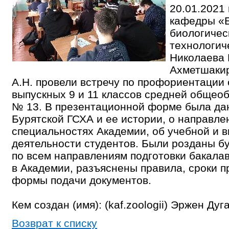
20.01.2021 
кафедры «Б
биологичес
технологич
Николаева Н
Ахметшакир
А.Н. провели встречу по профориентации
выпускных 9 и 11 классов средней общео
№ 13. В презентационной форме была да
Бурятской ГСХА и ее истории, о направле
специальностях Академии, об учебной и 
деятельности студентов. Были розданы б
по всем направлениям подготовки бакала
в Академии, разъяснены правила, сроки 
формы подачи документов.
Кем создан (имя): (kaf.zoologii) Эржен Ду
Возврат к списку