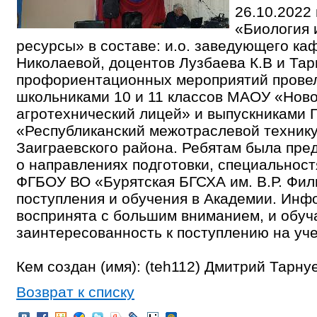
26.10.2022
«Биология 
ресурсы» в составе: и.о. заведующего ка
Николаевой, доцентов Лузбаева К.В и Тар
профориентационных мероприятий провел
школьниками 10 и 11 классов МАОУ «Нов
агротехнический лицей» и выпускниками
«Республиканский межотраслевой технику
Заиграевского района. Ребятам была пр
о направлениях подготовки, специальност
ФГБОУ ВО «Бурятская БГСХА им. В.Р. Фил
поступления и обучения в Академии. Ин
воспринята с большим вниманием, и обу
заинтересованность к поступлению на уч
Кем создан (имя): (teh112) Дмитрий Тарну
Возврат к списку