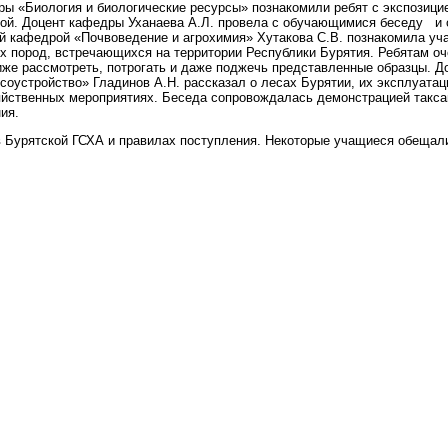
ы «Биология и биологические ресурсы» познакомили ребят с экспозици
ой. Доцент кафедры Уханаева А.Л. провела с обучающимися беседу и 
й кафедрой «Почвоведение и агрохимия» Хутакова С.В. познакомила уч
х пород, встречающихся на территории Республики Бурятия. Ребятам о
же рассмотреть, потрогать и даже поджечь представленные образцы. 
соустройство» Гладинов А.Н. рассказал о лесах Бурятии, их эксплуатац
яйственных мероприятиях. Беседа сопровождалась демонстрацией такс
ия.
в Бурятской ГСХА и правилах поступления. Некоторые учащиеся обещал