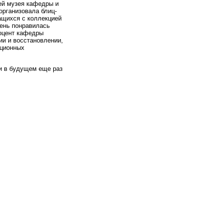
ей музея кафедры и
организовала блиц-
ащихся с коллекцией
чень понравилась
Доцент кафедры
ии и восстановлении,
ационных
и в будущем еще раз