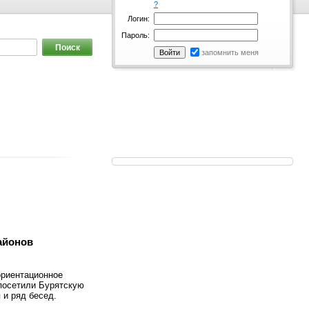
?
Логин:
Пароль:
запомнить меня
айонов
ориентационное
 посетили Бурятскую
 и ряд бесед.