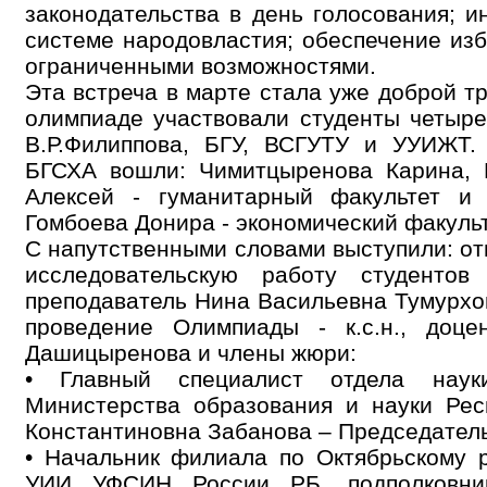
законодательства в день голосования; 
системе народовластия; обеспечение из
ограниченными возможностями.
Эта встреча в марте стала уже доброй тр
олимпиаде участвовали студенты четыр
В.Р.Филиппова, БГУ, ВСГУТУ и УУИЖТ.
БГСХА вошли: Чимитцыренова Карина, 
Алексей - гуманитарный факультет и 
Гомбоева Донира - экономический факульт
С напутственными словами выступили: от
исследовательскую работу студентов А
преподаватель Нина Васильевна Тумурхо
проведение Олимпиады - к.с.н., доце
Дашицыренова и члены жюри:
• Главный специалист отдела на
Министерства образования и науки Рес
Константиновна Забанова – Председател
• Начальник филиала по Октябрьскому р
УИИ УФСИН России РБ, подполковни