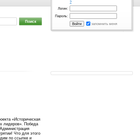
?
Логин:
Пароль:
запомнить меня
оекта «Историческая
их лидеров». Победа
 Администрация
рятии! Что для этого
одим по ссылке и