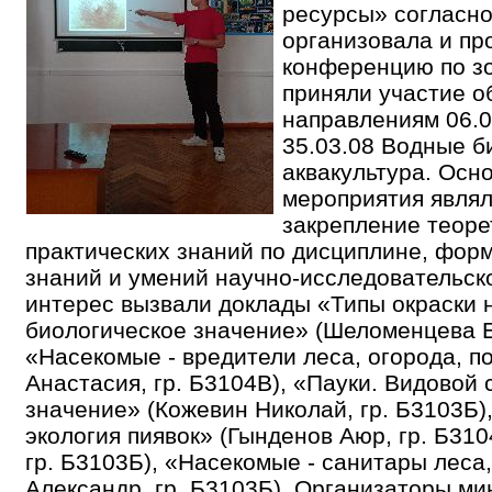
ресурсы» согласно
организовала и пр
конференцию по зо
приняли участие о
направлениям 06.0
35.03.08 Водные б
аквакультура. Осн
мероприятия являл
закрепление теоре
практических знаний по дисциплине, фор
знаний и умений научно-исследовательс
интерес вызвали доклады «Типы окраски 
биологическое значение» (Шеломенцева Ел
«Насекомые - вредители леса, огорода, п
Анастасия, гр. Б3104В), «Пауки. Видовой 
значение» (Кожевин Николай, гр. Б3103Б)
экология пиявок» (Гынденов Аюр, гр. Б31
гр. Б3103Б), «Насекомые - санитары леса,
Александр, гр. Б3103Б). Организаторы м