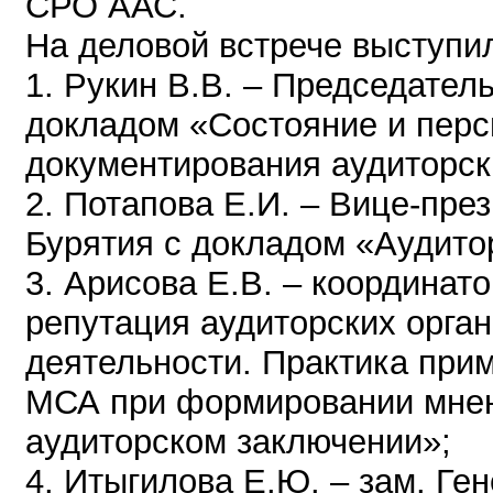
СРО ААС.
На деловой встрече выступи
1. Рукин В.В. – Председате
докладом «Состояние и перс
документирования аудиторск
2. Потапова Е.И. – Вице-пр
Бурятия с докладом «Аудитор
3. Арисова Е.В. – координа
репутация аудиторских орган
деятельности. Практика при
МСА при формировании мнени
аудиторском заключении»;
4. Итыгилова Е.Ю. – зам. Г