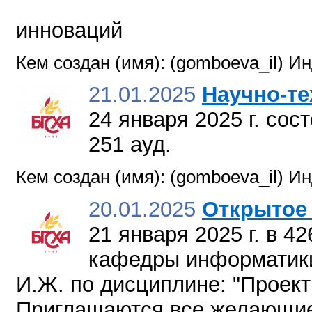
Управление н
инноваций
Кем создан (имя): (gomboeva_il) И
21.01.2025
Научно-те
24 января 2025 г. сос
251 ауд.
Кем создан (имя): (gomboeva_il) И
20.01.2025
Открытое 
21 января 2025 г. в 42
кафедры информатики
И.Ж. по дисциплине: "Проек
Приглашаются все желающи