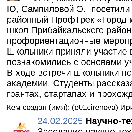
Ю, Сампиловой Э. посетили
районный ПрофТрек «Город м
школ Прибайкальского район
профориентационные меропр
Школьники приняли участие в
познакомились с основами уч
В ходе встречи школьники п
академии. Студенты рассказа
грантах, стартапах и прохож
Кем создан (имя): (e01cirenova) И
24.02.2025
Научно-те
Заседание научно-техн