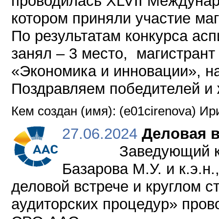
проводилась XLVII Междунар
котором приняли участие ма
По результатам конкурса ас
занял – 3 место, магистрант
«Экономика и инновации», н
Поздравляем победителей и 
Кем создан (имя): (e01cirenova) И
27.06.2024
Деловая в
Заведующий кафедро
Базарова М.У. и к.э.н
деловой встрече и круглом 
аудиторских процедур» про